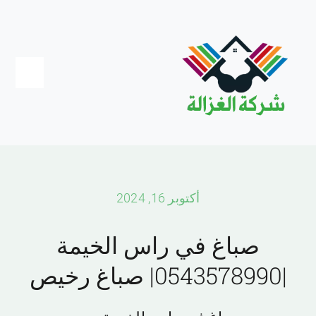
Ski
t
conten
Toggle
igation
Home
عجمان
أكتوبر 16, 2024
دبي
صباغ في راس الخيمة
|0543578990| صباغ رخيص
الشارقة