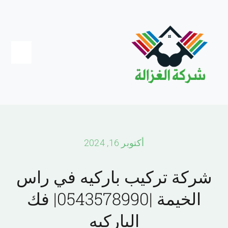
Ski
t
conten
Toggle
igation
Home
عجمان
أكتوبر 16, 2024
دبي
شركة تركيب باركيه في راس
الخيمة |0543578990| فك
الشارقة
الباركيه