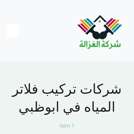
Ski
t
conten
Toggle
igation
Home
عجمان
‏شركات تركيب فلاتر
دبي
المياه في ابوظبي
الشارقة
1 item