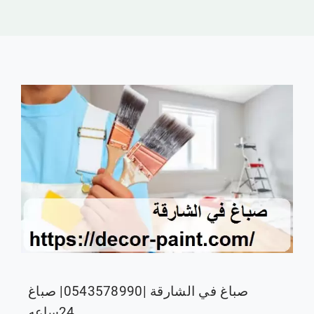
ابوظبي
الفجيرة
راس الخيمة
ام القيوين
العين
سياسة الخصوصية
صباغ في الشارقة |0543578990| صباغ
24ساعه