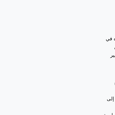
ه في
ير
إلى