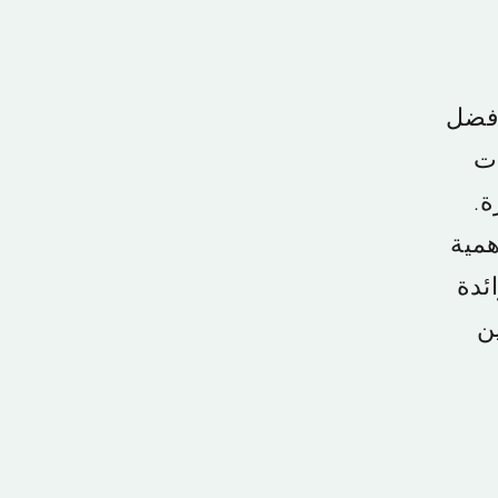
العين |0543578990 تعد افضل
ات
ة.
همية
ئدة
ن