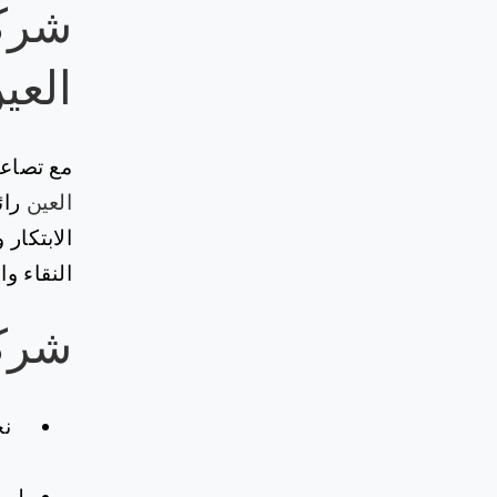
شركة
العي
مع تصاعد
العين
رائ
الابتكار
النقاء و
شركة
نح