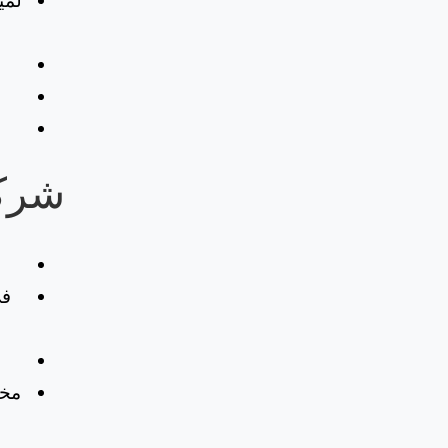
لمي
‏شرك
مخت