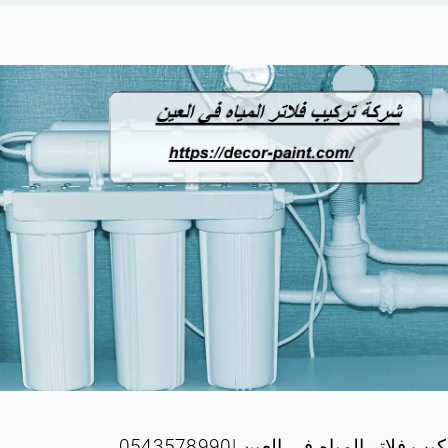
يب فلاتر المياه في العين
|0543578990