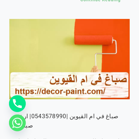
صباغ في ام القيوين |0543578990| ارخص
صباغيين