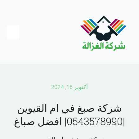
Ski
t
conten
Toggle
igation
Home
عجمان
أكتوبر 16, 2024
دبي
شركة صبغ في ام القيوين
|0543578990| افضل صباغ
الشارقة