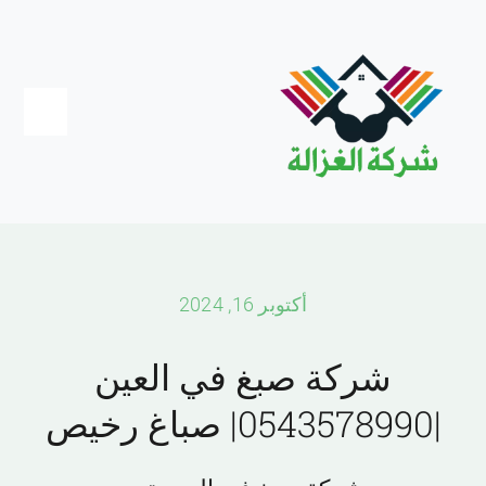
Ski
t
conten
Toggle
igation
Home
عجمان
أكتوبر 16, 2024
دبي
شركة صبغ في العين
|0543578990| صباغ رخيص
الشارقة