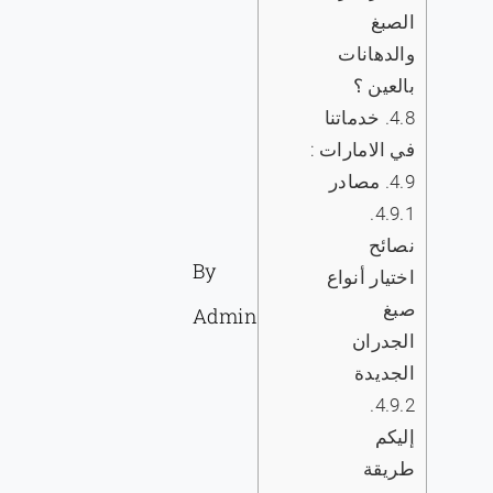
الصبغ
والدهانات
بالعين ؟
4.8.
خدماتنا
في الامارات :
4.9.
مصادر
4.9.1.
نصائح
By
اختيار أنواع
صبغ
Admin
الجدران
الجديدة
4.9.2.
إليكم
طريقة